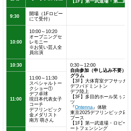
【1F】第一武道場・第二武
開場（1Fロビー
9:30
にて受付）
10:00～10:20
オープニングセ
10:00
レモニー
※お笑い芸人全
員出演
10:30
0:30～12:00
自由参加（申し込み不要）プ
グラム
11:00～11:30
【3F】大体育室デフサッカ
スペシャルトー
デフバドミントン
クショー①
デフ陸上
デフ卓球
【3F】多目的ホール笑ぅス
11:00
現日本代表女子
ツ
コーチ
『
Ontenna
』体験
デフリンピック
東京2025デフリンピック応
金メダリスト
ブース
南方 萌さん
【1F】第一武道場・ロビー
ートフェンシング