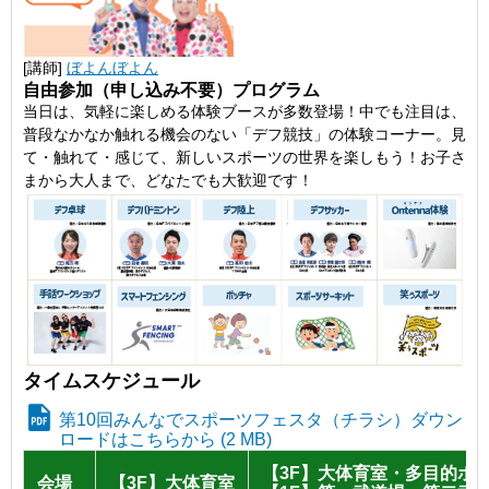
[講師]
ぼよんぼよん
自由参加（申し込み不要）プログラム
当日は、気軽に楽しめる体験ブースが多数登場！中でも注目は、
普段なかなか触れる機会のない「デフ競技」の体験コーナー。見
て・触れて・感じて、新しいスポーツの世界を楽しもう！お子さ
まから大人まで、どなたでも大歓迎です！
タイムスケジュール
第10回みんなでスポーツフェスタ（チラシ）ダウン
ロードはこちらから (2 MB)
【3F】大体育室・多目的ホ
会場
【3F】大体育室