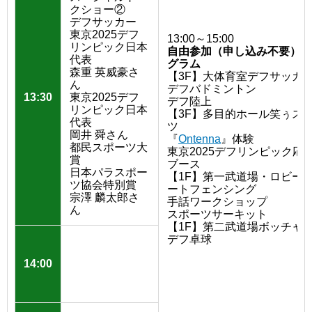
クショー②
デフサッカー
東京2025デフ
13:00～15:00
リンピック日本
自由参加（申し込み不要）プ
代表
グラム
森重 英威豪さ
【3F】大体育室デフサッカ
ん
デフバドミントン
13:30
東京2025デフ
デフ陸上
リンピック日本
【3F】多目的ホール笑ぅス
代表
ツ
岡井 舜さん
『
Ontenna
』体験
都民スポーツ大
東京2025デフリンピック応
賞
ブース
日本パラスポー
【1F】第一武道場・ロビー
ツ協会特別賞
ートフェンシング
宗澤 麟太郎さ
手話ワークショップ
ん
スポーツサーキット
【1F】第二武道場ボッチャ
デフ卓球
14:00