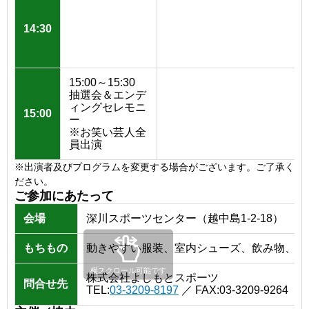
14:30
15:00～15:30
抽選会＆エンデ
ィングセレモニ
15:00
ー
※お笑い芸人全
員出演
タイムスケジュール
※出演者及びプログラムを変更する場合がございます。ご了承く
ださい。
ご参加にあたって
会場
深川スポーツセンター（越中島1-2-18）
もちもの
動きやすい服装、室内シューズ、飲み物、タ
横スクロール可能です
株式会社よしもとスポーツ
問合せ先
TEL:
03-3209-8197
／ FAX:03-3209-9264