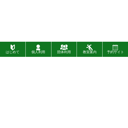
はじめて
個人利用
団体利用
教室案内
予約サイト
施設一覧
お問い合わせ
財団概要
お知らせ
入札
イベント
〉
SNSについて
設備・バリアフリー情報
〉