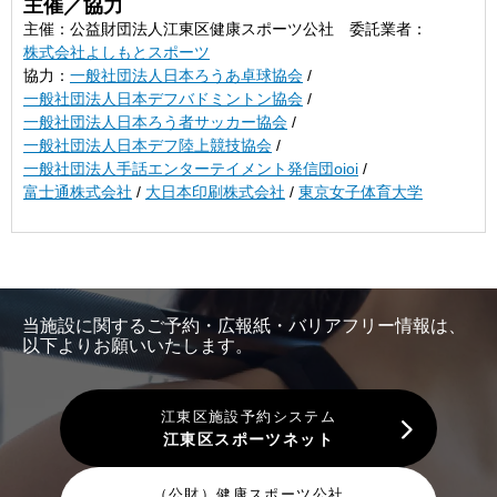
ご参加にあたって
主催／協力
主催：公益財団法人江東区健康スポーツ公社 委託業者：
株式会社よしもとスポーツ
協力：
一般社団法人日本ろうあ卓球協会
/
一般社団法人日本デフバドミントン協会
/
一般社団法人日本ろう者サッカー協会
/
一般社団法人日本デフ陸上競技協会
/
一般社団法人手話エンターテイメント発信団oioi
/
富士通株式会社
/
大日本印刷株式会社
/
東京女子体育大学
当施設に関するご予約・広報紙・バリアフリー情報は、
以下よりお願いいたします。
江東区施設予約システム
江東区スポーツネット
（公財）健康スポーツ公社