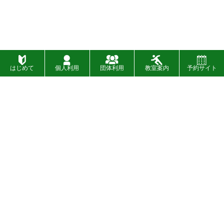
はじめて
個人利用
団体利用
教室案内
予約サイト
施設一覧
お問い合わせ
財団概要
お知らせ
入札
イベント
〉
SNSについて
設備・バリアフリー情報
〉
広告募集について
プライバシーポリシー
〉