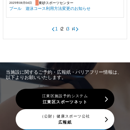
東砂スポーツセンター
2025年08月04日
プール 遊泳コース利用方法変更のお知らせ
1
2
3
4
当施設に関するご予約・広報紙・バリアフリー情報は、
以下よりお願いいたします。
江東区施設予約システム
江東区スポーツネット
（公財）健康スポーツ公社
広報紙