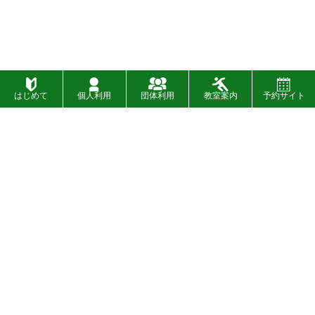
はじめて
個人利用
団体利用
教室案内
予約サイト
施設一覧
お問い合わせ
財団概要
お知らせ
入札
イベント
〉
SNSについて
設備・バリアフリー情報
〉
広告募集について
プライバシーポリシー
〉