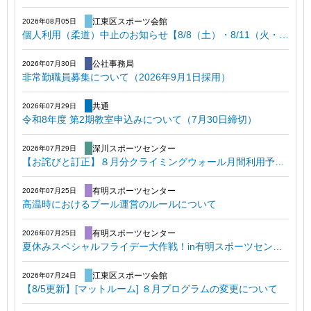
江東区スポーツ会館
2026年08月05日
個人利用（柔道）中止のお知らせ【8/8（土）・8/11（火・祝）夜間】
公社事務局
2026年07月30日
非常勤職員募集について（2026年9月1日採用）
共通
2026年07月29日
令和8年度 第2期教室申込みについて（7月30日締切）
深川スポーツセンター
2026年07月29日
【お詫びと訂正】８月分クライミングウォール月間利用予定表利用区分誤りのお知らせ（7月30日追記）
有明スポーツセンター
2026年07月25日
高温時におけるプール運営のルールについて
有明スポーツセンター
2026年07月25日
夏休みスペシャルフライデー大作戦！in有明スポーツセンター
江東区スポーツ会館
2026年07月24日
【8/5更新】[マットルーム] ８月プログラムの変更について