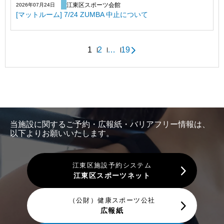
江東区スポーツ会館
2026年07月24日
[マットルーム] 7/24 ZUMBA 中止について
1
2
…
19
当施設に関するご予約・広報紙・バリアフリー情報は、
以下よりお願いいたします。
江東区施設予約システム
江東区スポーツネット
（公財）健康スポーツ公社
広報紙