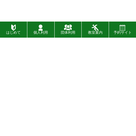
はじめて
個人利用
団体利用
教室案内
予約サイト
施設一覧
お問い合わせ
財団概要
お知らせ
入札
イベント
〉
SNSについて
設備・バリアフリー情報
〉
広告募集について
プライバシーポリシー
〉
情報公開制度
著作権について
〉