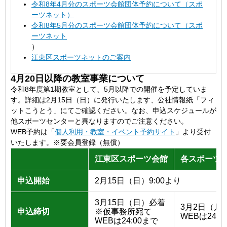
令和8年4月分のスポーツ会館団体予約について（スポ
ーツネット）
令和8年5月分のスポーツ会館団体予約について（スポ
ーツネット
）
江東区スポーツネットのご案内
4月20日以降の教室事業について
令和8年度第1期教室として、5月以降での開催を予定していま
す。詳細は2月15日（日）に発行いたします、公社情報紙「フィ
ットこうとう」にてご確認ください。なお、申込スケジュールが
他スポーツセンターと異なりますのでご注意ください。
WEB予約は「
個人利用・教室・イベント予約サイト
」より受付
いたします。※要会員登録（無償）
江東区スポーツ会館
各スポーツ
申込開始
2月15日（日）9:00より
3月15日（日）必着
3月2日（月
申込締切
※仮事務所宛て
WEBは24:0
WEBは24:00まで