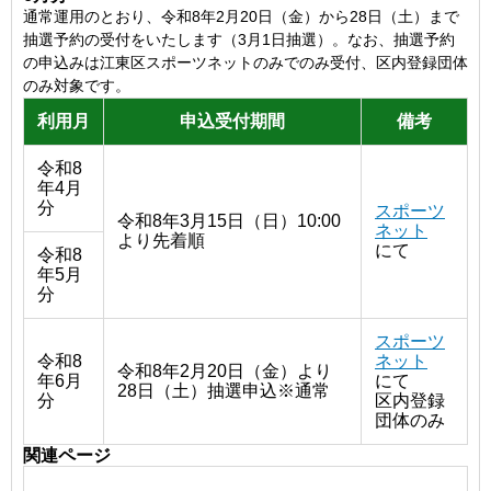
通常運用のとおり、令和8年2月20日（金）から28日（土）まで
抽選予約の受付をいたします（3月1日抽選）。なお、抽選予約
の申込みは江東区スポーツネットのみでのみ受付、区内登録団体
のみ対象です。
利用月
申込受付期間
備考
令和8
年4月
分
スポーツ
令和8年3月15日（日）10:00
ネット
より先着順
にて
令和8
年5月
分
スポーツ
令和8
ネット
令和8年2月20日（金）より
年6月
にて
28日（土）抽選申込※通常
分
区内登録
団体のみ
概要
関連ページ