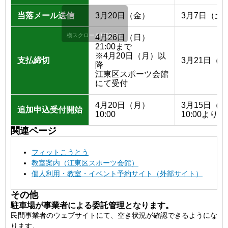
当落メール送信
3月20日（金）
3月7日（土
横スクロール可能です
4月26日（日）
21:00まで
※4月20日（月）以
支払締切
3月21日（
降
江東区スポーツ会館
にて受付
4月20日（月）
3月15日（
追加申込受付開始
10:00
10:00より
申込み概要
関連ページ
フィットこうとう
教室案内（江東区スポーツ会館）
個人利用・教室・イベント予約サイト（外部サイト）
その他
駐車場が事業者による委託管理となります。
民間事業者のウェブサイトにて、空き状況が確認できるようにな
ります。