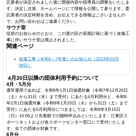
託業者が決定されました後に開催内容や指導員の調整をいたしま
す。決定し次第、ホームページにて情報を公開して参ります。委
託業者の決定時期を含め、お伝えできる情報はございませんの
で、お問い合わせはご遠慮ください。
サウナ室
従前のお知らせのとおり、この度の区の長期計画に基づく改修工
事に伴いサウナ室は廃止されました。
関連ページ
改修工事（令和6～7年度）のお知らせ（2024年03月
08日）
4月20日以降の団体利用予約について
4月・5月分
通常運用であれば、令和8年1月1日抽選対象（令和7年12月20日
（土）から31日（水）まで受付）にあたる4月利用分と、令和8
年2月1日抽選対象（令和8年1月20日（火）から31日（土）まで
受付）にあたる5月利用分につきましては、令和8年3月15日
（日）10:00より先着順での随時申込みといたします。江東区ス
ポーツネットおよび各スポーツセンター窓口にて受付いたしま
す。全ての団体が対象です。
6月分