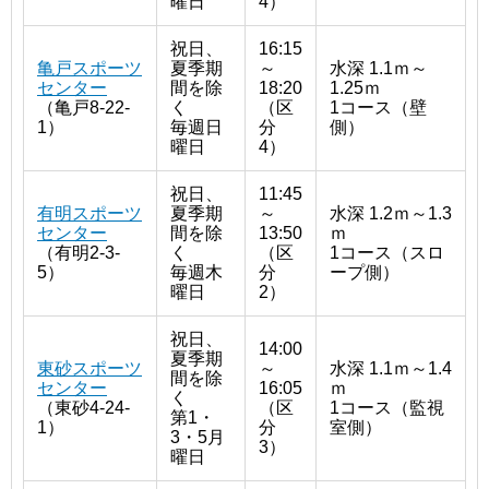
曜日
4）
祝日、
16:15
亀戸スポーツ
夏季期
～
水深 1.1ｍ～
センター
間を除
18:20
1.25ｍ
（亀戸8-22-
く
（区
1コース（壁
1）
毎週日
分
側）
曜日
4）
祝日、
11:45
有明スポーツ
夏季期
～
水深 1.2ｍ～1.3
センター
間を除
13:50
ｍ
（有明2-3-
く
（区
1コース（スロ
5）
毎週木
分
ープ側）
曜日
2）
祝日、
14:00
夏季期
東砂スポーツ
～
水深 1.1ｍ～1.4
間を除
センター
16:05
ｍ
く
（東砂4-24-
（区
1コース（監視
第1・
1）
分
室側）
3・5月
3）
曜日