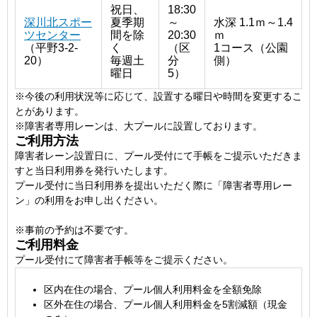
祝日、
18:30
深川北スポー
夏季期
～
水深 1.1ｍ～1.4
ツセンター
間を除
20:30
ｍ
（平野3-2-
く
（区
1コース（公園
20）
毎週土
分
側）
曜日
5）
障害者専用レーン設置詳細
※今後の利用状況等に応じて、設置する曜日や時間を変更するこ
とがあります。
※障害者専用レーンは、大プールに設置しております。
ご利用方法
障害者レーン設置日に、プール受付にて手帳をご提示いただきま
すと当日利用券を発行いたします。
プール受付に当日利用券を提出いただく際に「障害者専用レー
ン」の利用をお申し出ください。
※事前の予約は不要です。
ご利用料金
プール受付にて障害者手帳等をご提示ください。
区内在住の場合、プール個人利用料金を全額免除
区外在住の場合、プール個人利用料金を5割減額（現金