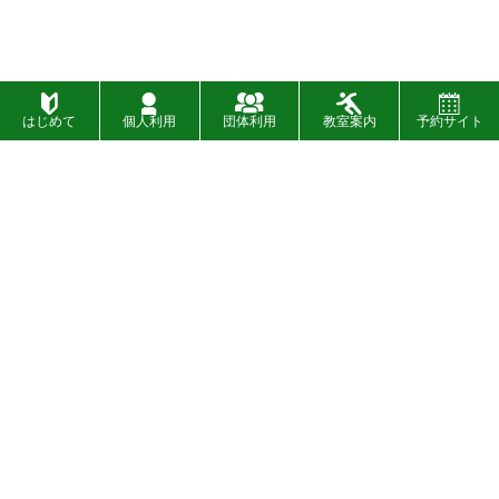
はじめて
個人利用
団体利用
教室案内
予約サイト
施設一覧
お問い合わせ
財団概要
お知らせ
入札
イベント
〉
SNSについて
設備・バリアフリー情報
〉
広告募集について
プライバシーポリシー
〉
情報公開制度
著作権について
〉