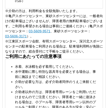
のみ）
※介助の方は、利用料金を全額免除いたします。
※亀戸スポーツセンター、東砂スポーツセンターには、一般者向
けの駐車場はございませんが、障害者用の無料駐車場がございま
す。ご利用を希望される場合は事前にご連絡ください（亀戸スポ
ーツセンター：
03-5609-9571
、東砂スポーツセンター：
03-5606-3171
）。
※江東区スポーツ会館、有明スポーツセンター、深川北スポーツ
センターの駐車場をご利用される場合は、駐車場利用料が免除に
なりますので、総合受付にて手帳をご提示ください。
ご利用にあたっての注意事項
水着、水泳帽を必ず着用してください。
水中運動に際し特別な器具等を必要とする場合は、事
前に施設までご相談ください。
介助が必要な方は、必ず介助者同伴のうえご来館くだ
さい。
介助者以外の方は、障害者専用レーンをご利用いただ
けませんのでご注意ください。障害者と一緒に遊泳さ
れる場合は、小プール等、障害者専用レーン以外のプ
ールをご利用ください。障害のある方が安全・安心に