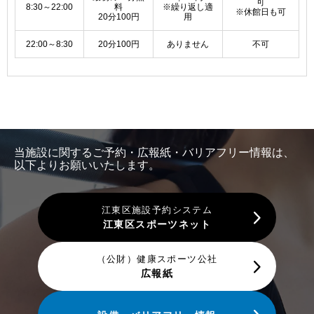
可
8:30～22:00
料
※繰り返し適
※休館日も可
20分100円
用
22:00～8:30
20分100円
ありません
不可
当施設に関するご予約・広報紙・バリアフリー情報は、
以下よりお願いいたします。
江東区施設予約システム
江東区スポーツネット
（公財）健康スポーツ公社
広報紙