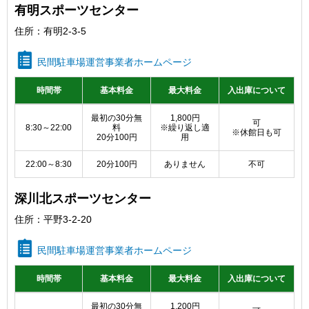
有明スポーツセンター
住所：有明2-3-5
民間駐車場運営事業者ホームページ
時間帯
基本料金
最大料金
入出庫について
利用料金区分
最初の30分無
1,800円
可
8:30～22:00
料
※繰り返し適
※休館日も可
20分100円
用
22:00～8:30
20分100円
ありません
不可
深川北スポーツセンター
住所：平野3-2-20
民間駐車場運営事業者ホームページ
時間帯
基本料金
最大料金
入出庫について
利用料金区分
最初の30分無
1,200円