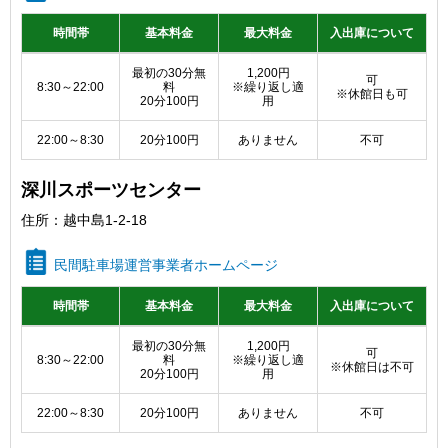
時間帯
基本料金
最大料金
入出庫について
利用料金区分
最初の30分無
1,200円
可
8:30～22:00
料
※繰り返し適
※休館日も可
20分100円
用
22:00～8:30
20分100円
ありません
不可
深川スポーツセンター
住所：越中島1-2-18
民間駐車場運営事業者ホームページ
時間帯
基本料金
最大料金
入出庫について
利用料金区分
最初の30分無
1,200円
可
8:30～22:00
料
※繰り返し適
※休館日は不可
20分100円
用
22:00～8:30
20分100円
ありません
不可