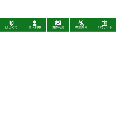
はじめて
個人利用
団体利用
教室案内
予約サイト
施設一覧
お問い合わせ
財団概要
お知らせ
入札
イベント
〉
SNSについて
設備・バリアフリー情報
〉
広告募集について
プライバシーポリシー
〉
情報公開制度
著作権について
〉