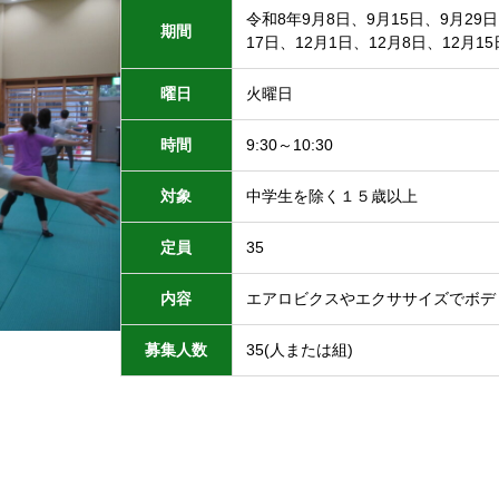
令和8年9月8日、9月15日、9月29日
期間
17日、12月1日、12月8日、12月1
曜日
火曜日
時間
9:30～10:30
対象
中学生を除く１５歳以上
定員
35
内容
エアロビクスやエクササイズでボデ
募集人数
35(人または組)