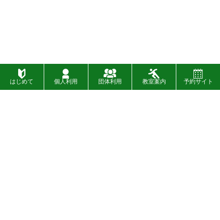
はじめて
個人利用
団体利用
教室案内
予約サイト
施設一覧
お問い合わせ
財団概要
お知らせ
入札
イベント
〉
SNSについて
設備・バリアフリー情報
〉