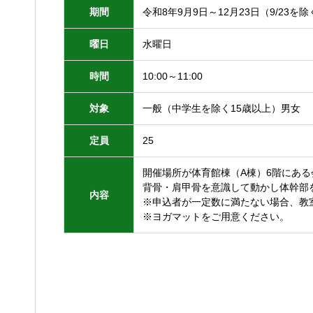
期間
令和8年9月9日～12月23日（9/23を
曜日
水曜日
時間
10:00～11:00
対象
一般（中学生を除く15歳以上）男女
定員
25
開催場所が体育館棟（A棟）6階にあ
背骨・肩甲骨を意識して動かし体幹部
内容
※申込者が一定数に満たない場合、教
※ヨガマットをご用意ください。