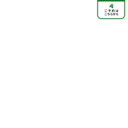
関連リンク
江東区
江東区スポーツ協会
施設予約システム
江東スポーツ施設運営パートナーズ
フィットこうとう