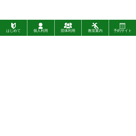
はじめて
個人利用
団体利用
教室案内
予約サイト
施設一覧
お問い合わせ
財団概要
お知らせ
入札
イベント
〉
SNSについて
設備・バリアフリー情報
〉
広告募集について
プライバシーポリシー
〉
情報公開制度
著作権について
〉