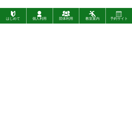
はじめて
個人利用
団体利用
教室案内
予約サイト
施設一覧
お問い合わせ
財団概要
お知らせ
入札
イベント
〉
SNSについて
設備・バリアフリー情報
〉
広告募集について
プライバシーポリシー
〉
情報公開制度
著作権について
〉
サイトマップ
免責事項