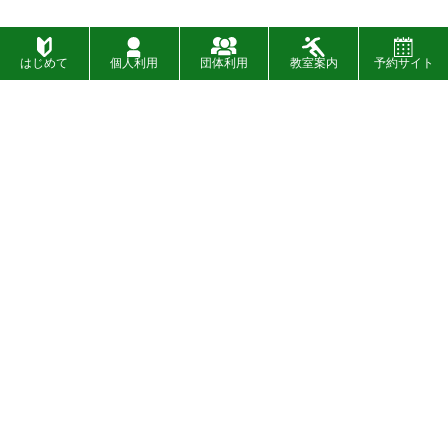
はじめて
個人利用
団体利用
教室案内
予約サイト
施設一覧
お問い合わせ
財団概要
お知らせ
入札
イベント
〉
SNSについて
設備・バリアフリー情報
〉
広告募集について
プライバシーポリシー
〉
情報公開制度
著作権について
〉
サイトマップ
免責事項