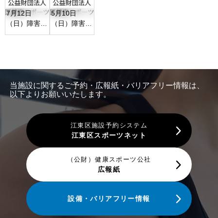
7月12日
5月10日
（日）障害者
（日）障害者
水泳教室開催
水泳教室開催
に伴う個人利
に伴うプール
用中止につい
個人利用中止
て
について
当施設に関するご予約・広報紙・バリアフリー情報は、
以下よりお願いいたします。
江東区施設予約システム
江東区スポーツネット
（公財）健康スポーツ公社
広報紙
設備・バリアフリー情報